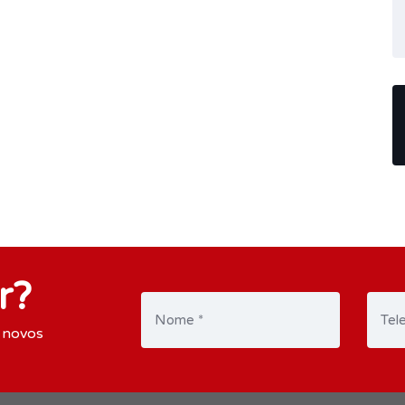
r?
 novos