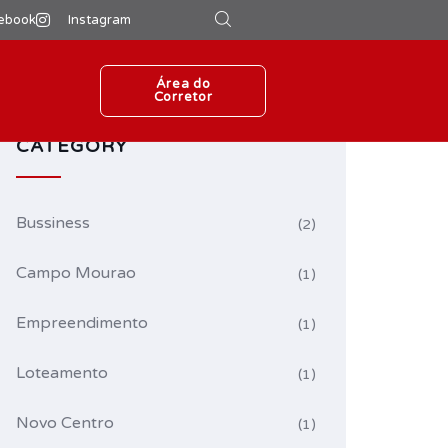
ebook
Instagram
Área do
Corretor
CATEGORY
Bussiness
(2)
Campo Mourao
(1)
Empreendimento
(1)
Loteamento
(1)
Novo Centro
(1)