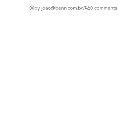
by joao@benn.com.br
/
0 comments